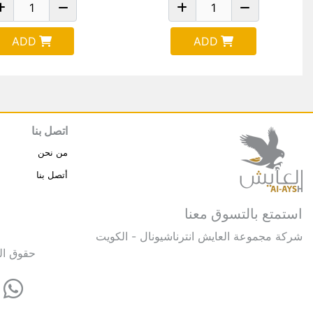
ADD
ADD
اتصل بنا
من نحن
أتصل بنا
استمتع بالتسوق معنا
شركة مجموعة العايش انترناشيونال - الكويت
حقوق النشر © 2025 مجموعة العايش 