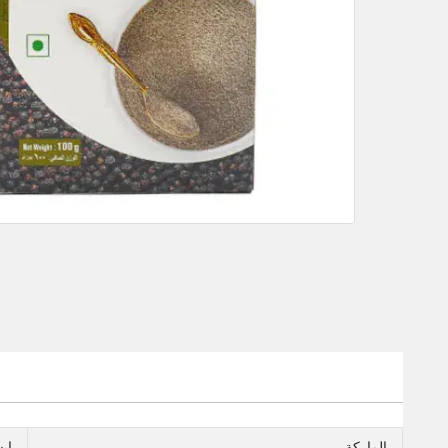
الماركة
إي