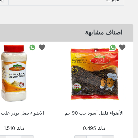
اصناف مشابهة
الأضواء فلفل أسود حب 90 جم
الاضواء بصل بودر علب 250 جم
د.ك
0.495
د.ك
1.510