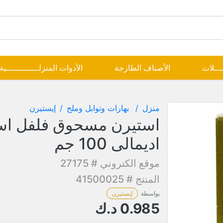
ــــلات
الأصناف الطازجة
الأدوات المنزلـــــــــــــية
منزل
بهارات وتوابل وملح
إيستيرن
استيرن مسحوق فلفل اس
اديمالى 100 جم
موقع الكتروني # 27175
المنتج # 41500025
بواسطة
إيستيرن
0.985
د.ك