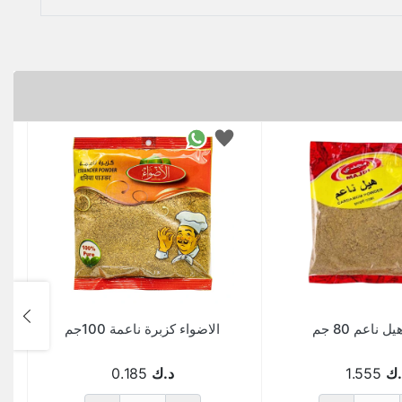
ناعم 80 جم
الاضواء كزبرة ناعمة 100جم
.ك
1.555
د.ك
0.185