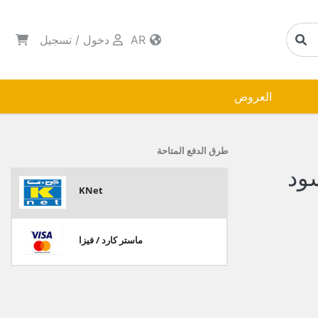
AR
دخول
/
تسجيل
العروض
طرق الدفع المتاحة
ود
KNet
ماستر كارد / فيزا