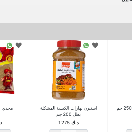
استيرن بهارات الكبسة المشكلة
مجدي هيل 
بطل 200 جم
د.ك
1.275
د