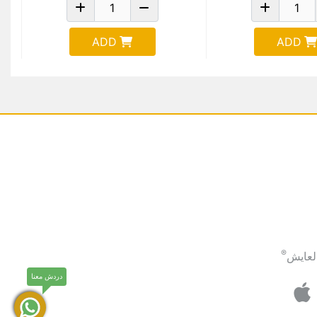
ADD
ADD
®
لعايش
دردش معنا