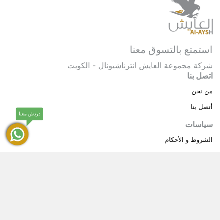
استمتع بالتسوق معنا
شركة مجموعة العايش انترناشيونال - الكويت
اتصل بنا
من نحن
أتصل بنا
دردش معنا
سياسات
الشروط و الأحكام
سياسة خاصة
حقوق النشر © 2025 مجموعة العايش انترناشيونال . كل
®
الحقوق محفوظة.
العايش