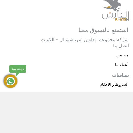
استمتع بالتسوق معنا
شركة مجموعة العايش انترناشيونال - الكويت
اتصل بنا
من نحن
أتصل بنا
دردش معنا
سياسات
الشروط و الأحكام
سياسة خاصة
حقوق النشر © 2025 مجموعة العايش انترناشيونال . كل
®
الحقوق محفوظة.
العايش