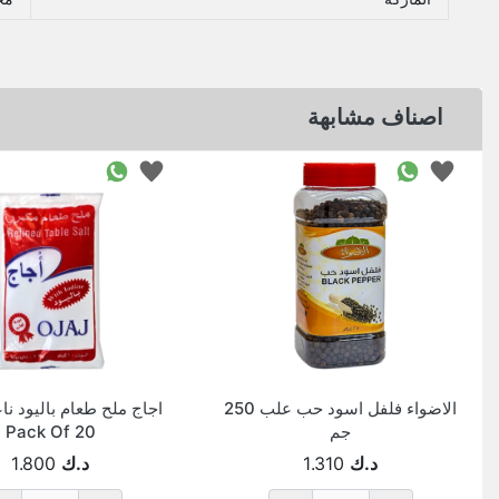
اصناف مشابهة
الاضواء فلفل اسود حب علب 250
جم
Pack Of 20
د.ك
1.310
د.ك
1.800