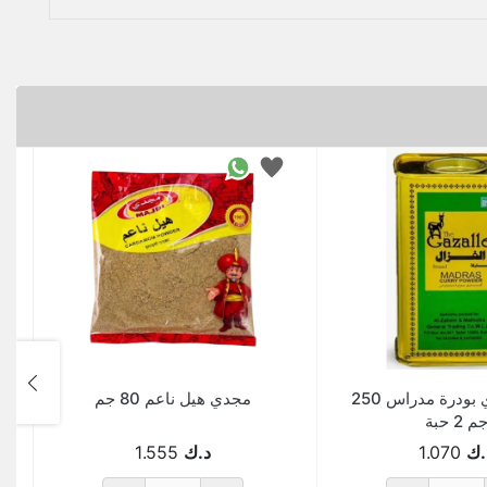
الغزال كاري بودرة مدراس 250
مجدي هيل ناعم 80 جم
م 2 حبة
.ك
1.070
د.ك
1.555