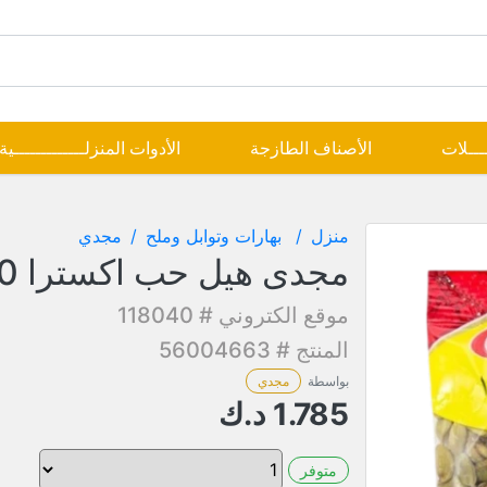
ــــلات
الأصناف الطازجة
الأدوات المنزلـــــــــــــية
منزل
بهارات وتوابل وملح
مجدي
مجدى هيل حب اكسترا 80 جم
موقع الكتروني # 118040
المنتج # 56004663
بواسطة
مجدي
1.785
د.ك
متوفر