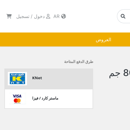
AR
دخول
/
تسجيل
العروض
طرق الدفع المتاحة
KNet
ماستر كارد / فيزا