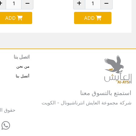
ADD
ADD
اتصل بنا
من نحن
أتصل بنا
استمتع بالتسوق معنا
شركة مجموعة العايش انترناشيونال - الكويت
حقوق النشر © 2025 مجموعة العايش 