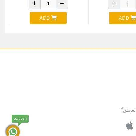
ADD
ADD
®
لعايش
دردش معنا