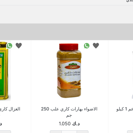
اجاج ملح طعام باليود ناعم 1 كيلو
الاضواء بهارات كاري علب 250
جم
ج
د.ك
1.050
د