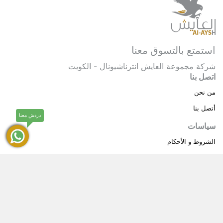
استمتع بالتسوق معنا
شركة مجموعة العايش انترناشيونال - الكويت
اتصل بنا
من نحن
أتصل بنا
دردش معنا
سياسات
الشروط و الأحكام
سياسة خاصة
حقوق النشر © 2025 مجموعة العايش انترناشيونال . كل
®
الحقوق محفوظة.
العايش