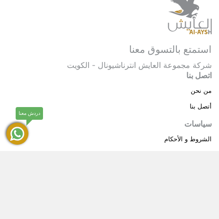
استمتع بالتسوق معنا
شركة مجموعة العايش انترناشيونال - الكويت
اتصل بنا
من نحن
أتصل بنا
دردش معنا
سياسات
الشروط و الأحكام
سياسة خاصة
حقوق النشر © 2025 مجموعة العايش انترناشيونال . كل
®
الحقوق محفوظة.
العايش