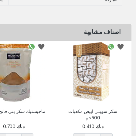
اصناف مشابهة
سكر سويتي ابيض مكعبات
ماجيستيك سكر بني فاتح 500 ج
500جم
د.ك
0.410
د.ك
0.700