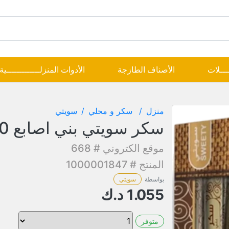
ــــلات
الأصناف الطازجة
الأدوات المنزلـــــــــــــية
منزل
سكر و محلي
سويتي
سكر سويتي بني اصابع 500جم
موقع الكتروني # 668
المنتج # 1000001847
بواسطة
سويتي
1.055
د.ك
متوفر