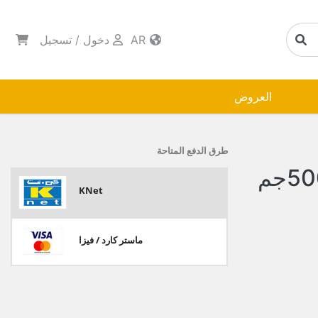
AR
دخول
/
تسجيل
العروض
طرق الدفع المتاحة
KNet
ماستر كارد / فيزا