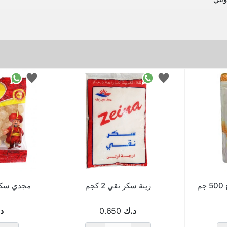
م
زينة سكر نقي 2 كجم
مجدي سكرنبا
د.ك
0.650
د