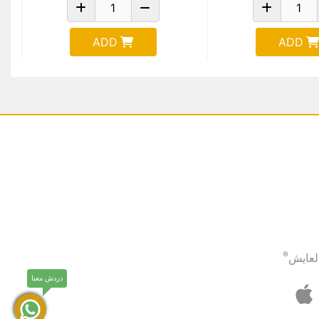
ADD
ADD
®
لعايش
دردش معنا