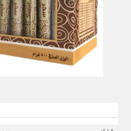
الماركة
سو