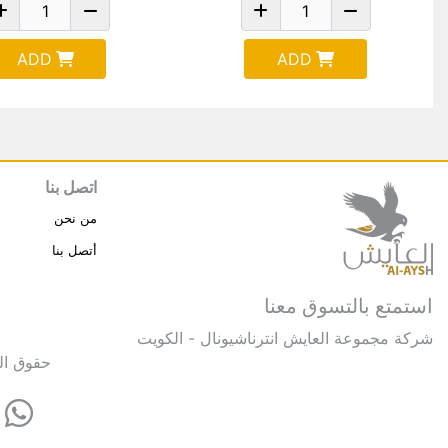
ADD
ADD
اتصل بنا
من نحن
أتصل بنا
استمتع بالتسوق معنا
شركة مجموعة العايش انترناشيونال - الكويت
حقوق النشر © 2025 مجموعة العايش 