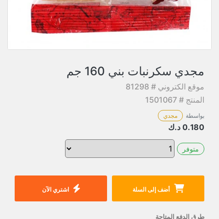
مجدي سكرنبات بني 160 جم
موقع الكتروني # 81298
المنتج # 1501067
بواسطة
مجدي
0.180
د.ك
متوفر
أضف إلى السلة
اشتري الآن
طرق الدفع المتاحة