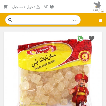
AR
دخول
/
تسجيل