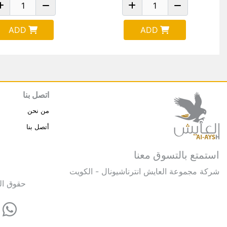
ADD
ADD
اتصل بنا
من نحن
أتصل بنا
استمتع بالتسوق معنا
شركة مجموعة العايش انترناشيونال - الكويت
حقوق النشر © 2025 مجموعة العايش 