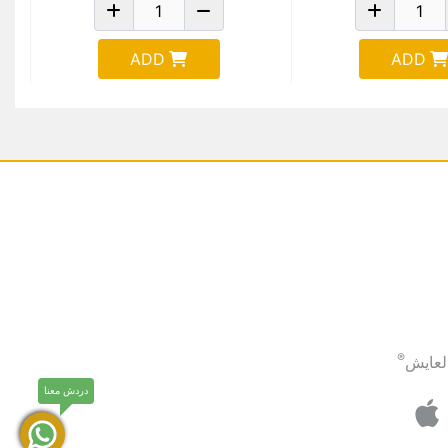
ADD
ADD
®
لعايش
دردش معنا