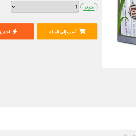
متوفر
أضف إلى السلة
اشتري 
جيستيك