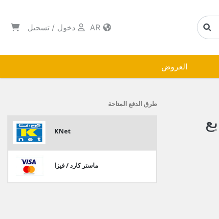
AR
دخول
/
تسجيل
العروض
طرق الدفع المتاحة
ع
KNet
ماستر كارد / فيزا