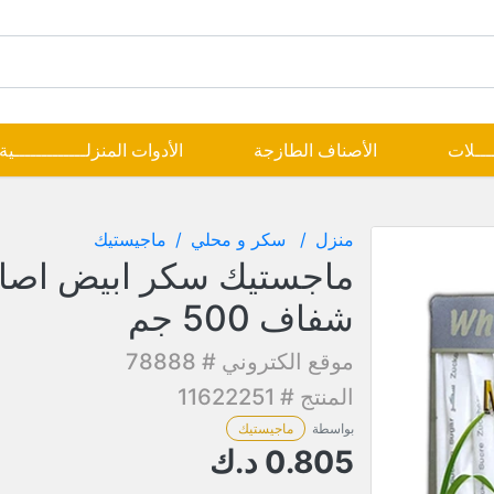
ــــلات
الأصناف الطازجة
الأدوات المنزلـــــــــــــية
منزل
سكر و محلي
ماجيستيك
ماجستيك سكر ابيض اصاب
شفاف 500 جم
موقع الكتروني # 78888
المنتج # 11622251
بواسطة
ماجيستيك
0.805
د.ك