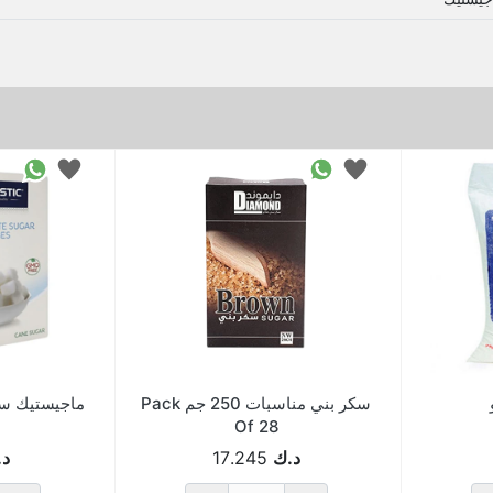
سكر بني مناسبات 250 جم Pack
ماجيستيك سك
Of 28
د.ك
17.245
د.