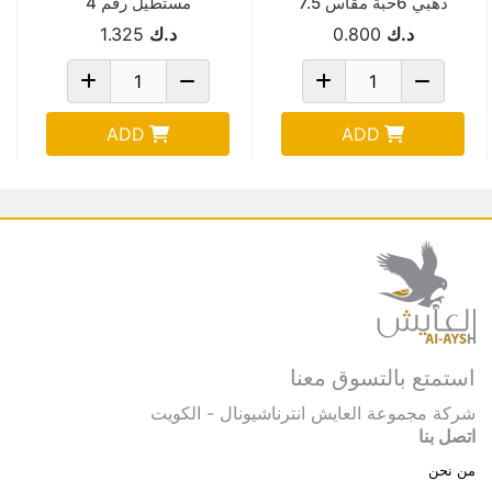
ذهبي 6حبة مقاس 7.5
مستطيل رقم 4
Pld002-105
د.ك
0.800
د.ك
1.325
ADD
ADD
استمتع بالتسوق معنا
شركة مجموعة العايش انترناشيونال - الكويت
اتصل بنا
من نحن