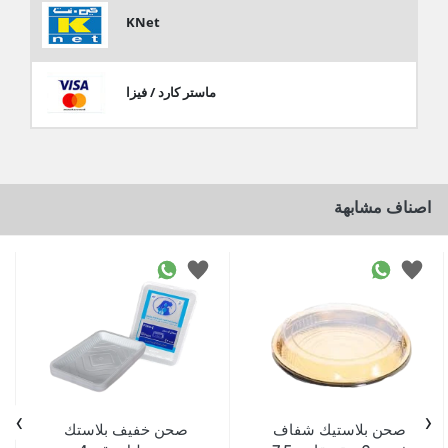
KNet
ماستر كارد / فيزا
اصناف مشابهة
›
‹
صحن بلاستيك شفاف
صحن خفيف بلاستك