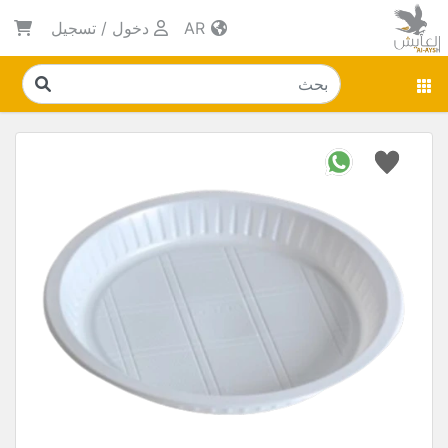
AR
دخول
/
تسجيل