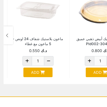
ك أبيض ذهبي عميق
ماعون بلاستيك شفاف 24 اونص -
ص
5 ماعون مع غطاء
ك
0.800
د.ك
0.550
ADD
ADD