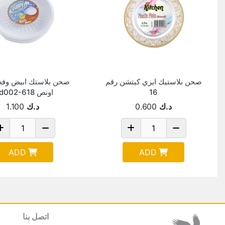
صحن بلاستيك ايزي كيتشن رقم
16
اونص Pld002-618
د.ك
0.600
د.ك
1.100
ADD
ADD
اتصل بنا