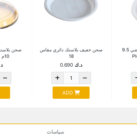
صحن بلاستك ابيض وفضي 9.5
صحن خفيف بلاستك دائري مقاس
صحن بلاستي
18
10م Pld002-304
د.ك
0.690
د.
ADD
سياسات