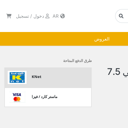
AR
دخول
/
تسجيل
العروض
طرق الدفع المتاحة
صحن بلاستك ابيض وفضي 7.5
KNet
ماستر كارد / فيزا