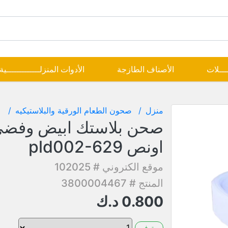
ــــلات
الأصناف الطازجة
الأدوات المنزلـــــــــــــية
منزل
صحون الطعام الورقية والبلاستيكيه
اونص pld002-629
موقع الكتروني # 102025
المنتج # 3800004467
0.800
د.ك
متوفر