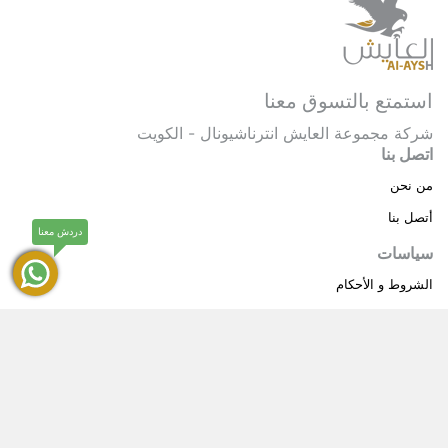
استمتع بالتسوق معنا
شركة مجموعة العايش انترناشيونال - الكويت
اتصل بنا
من نحن
أتصل بنا
دردش معنا
سياسات
الشروط و الأحكام
سياسة خاصة
حقوق النشر © 2025 مجموعة العايش انترناشيونال . كل
®
الحقوق محفوظة.
العايش