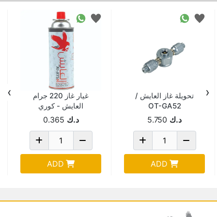
›
‹
تحويلة غاز العايش /
غيار غاز 220 جرام
OT-GA52
العايش - كوري
د.ك
5.750
د.ك
0.365
ADD
ADD