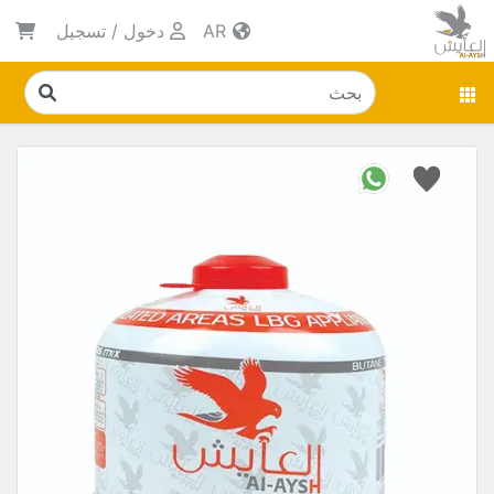
AR
دخول
/
تسجيل