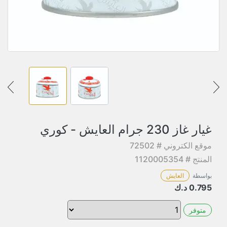
غيار غاز 230 جرام العايش - كوري
موقع الكتروني # 72502
المنتج # 1120005354
بواسطة
العايش
0.795
د.ك
متوفر