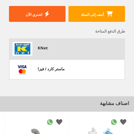
أضف إلى السلة
اشتري الآن
طرق الدفع المتاحة
KNet
ماستر كارد / فيزا
اصناف مشابهة