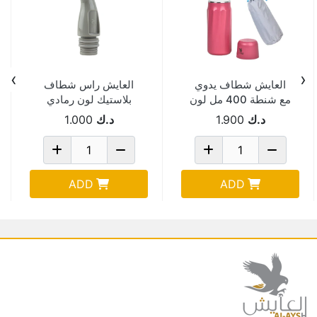
›
‹
العايش شطاف يدوي
العايش راس شطاف
مع شنطة 400 مل لون
بلاستيك لون رمادي
وردي P400
BDT-09
د.ك
1.900
د.ك
1.000
ADD
ADD