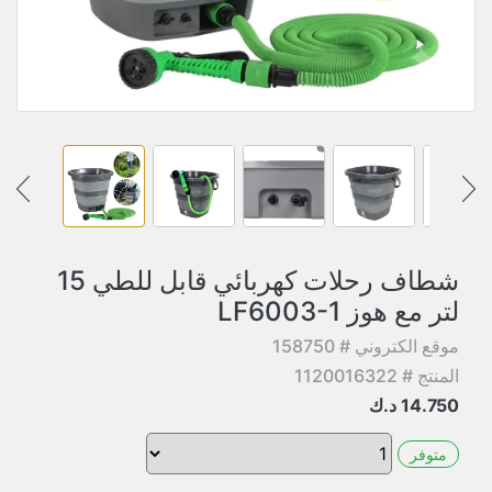
شطاف رحلات كهربائي قابل للطي 15
لتر مع هوز LF6003-1
موقع الكتروني # 158750
المنتج # 1120016322
14.750
د.ك
متوفر