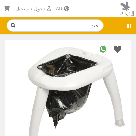
AR
دخول
/
تسجيل