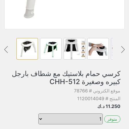
كرسي حمام بلاستيك مع شطاف بارجل
كبيره وصغيرة CHH-512
موقع الكتروني # 78766
المنتج # 1120014049
11.250
د.ك
متوفر