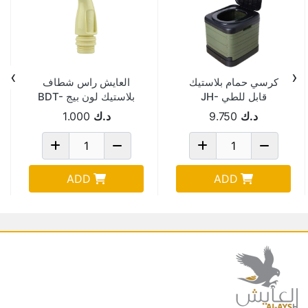
›
‹
كرسي حمام بلاستيك
العايش راس شطاف
قابل للطي JH-
بلاستيك لون بيج BDT-
10
6302T-GREEN
د.ك
9.750
د.ك
1.000
ADD
ADD