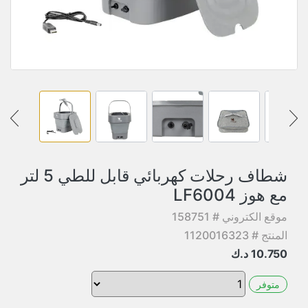
شطاف رحلات كهربائي قابل للطي 5 لتر
مع هوز LF6004
موقع الكتروني # 158751
المنتج # 1120016323
10.750
د.ك
متوفر