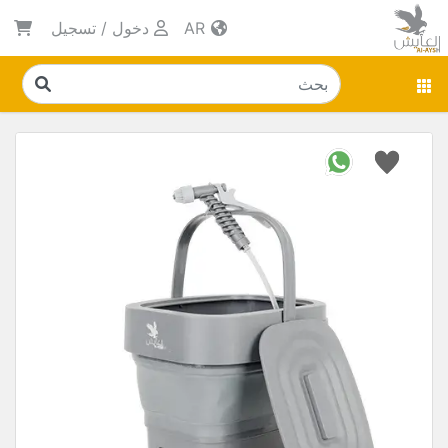
AR
دخول
/
تسجيل