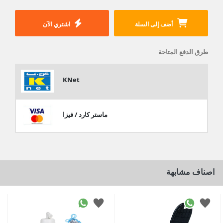
أضف إلى السلة
اشتري الآن
طرق الدفع المتاحة
KNet
ماستر كارد / فيزا
اصناف مشابهة