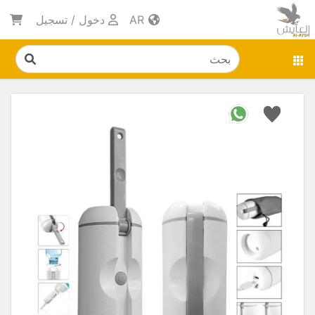
AR
دخول
/
تسجيل