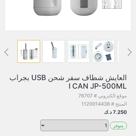
العايش شطاف سفر شحن USB بجراب
I CAN JP-500ML
موقع الكتروني # 76707
المنتج # 1120014438
7.250
د.ك
متوفر