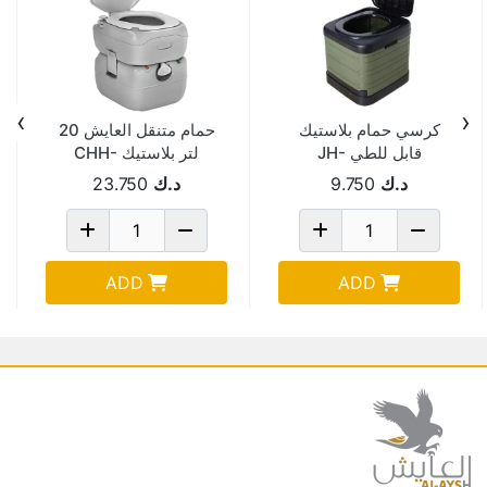
›
‹
كرسي حمام بلاستيك
حمام متنقل العايش 20
قابل للطي JH-
لتر بلاستيك CHH-
3320-T
6302T-GREEN
د.ك
9.750
د.ك
23.750
ADD
ADD