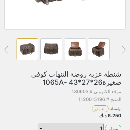
شنطة عزبة روضة التنهات كوفي
صغيرة26*27*43 -1065A
موقع الكتروني # 130603
المنتج # 1120015196
بواسطة
العايش
6.250
د.ك
متوفر