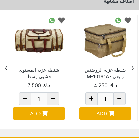
اصناف مشابهة
›
‹
شنطة عزبة الروضتين
شنطة عزبة المستوي
ربيعي M-10161A-
خشبي وسط
26*30*45-
39*27*25CM
د.ك
4.250
د.ك
7.500
1065DNC
ADD
ADD