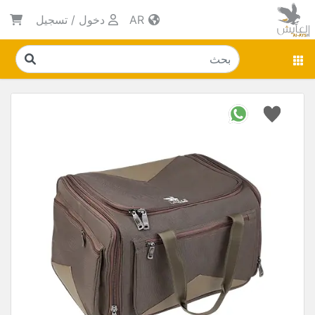
AR
دخول
/
تسجيل