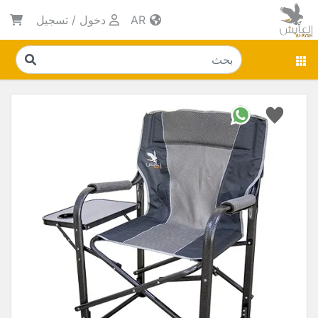
AR
دخول
/
تسجيل