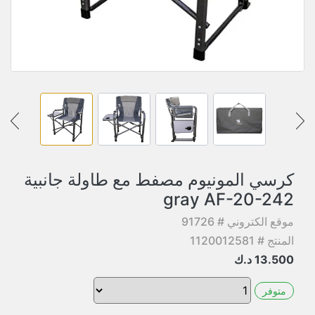
كرسي المونيوم مصفط مع طاولة جانبية
gray AF-20-242
موقع الكتروني # 91726
المنتج # 1120012581
13.500
د.ك
متوفر