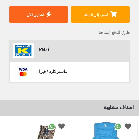
أضف إلى السلة
اشتري الآن
طرق الدفع المتاحة
KNet
ماستر كارد / فيزا
اصناف مشابهة