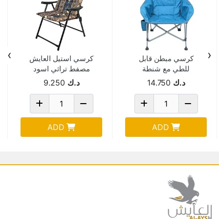
›
‹
كرسي مبطن قابل
كرسي استيل العايش
للطي مع شنطة
مصفط تراثي اسود
AYSH-1238-1
BC095
د.ك
14.750
د.ك
9.250
ADD
ADD