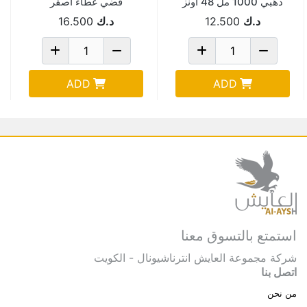
ذهبي 1000 مل 48 اونز
فضي غطاء اصفر
SF305GS-48
مقاس 28 سم
د.ك
12.500
د.ك
16.500
ADD
ADD
استمتع بالتسوق معنا
شركة مجموعة العايش انترناشيونال - الكويت
اتصل بنا
من نحن