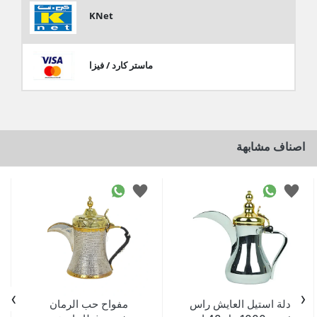
KNet
ماستر كارد / فيزا
اصناف مشابهة
›
‹
دلة استيل العايش راس
مفواح حب الرمان