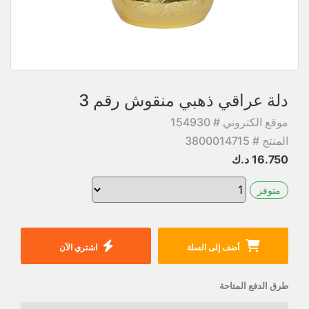
دلة عراقي ذهبي منقوش رقم 3
موقع الكتروني # 154930
المنتج # 3800014715
16.750
د.ك
متوفر
أضف إلى السلة
اشتري الآن
طرق الدفع المتاحة