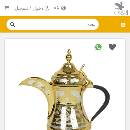
AR
دخول
/
تسجيل