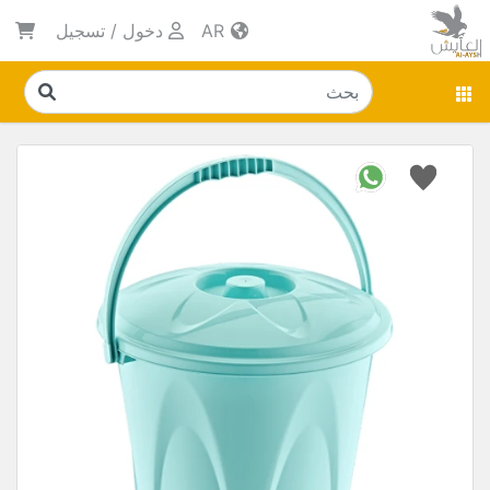
AR
دخول
/
تسجيل