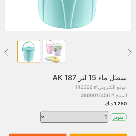
سطل ماء 15 لتر AK 187
موقع الكتروني # 146306
المنتج # 3800011456
1.250
د.ك
متوفر