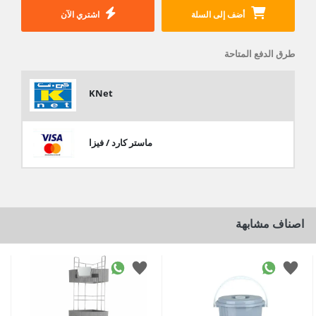
أضف إلى السلة
اشتري الآن
طرق الدفع المتاحة
KNet
ماستر كارد / فيزا
اصناف مشابهة