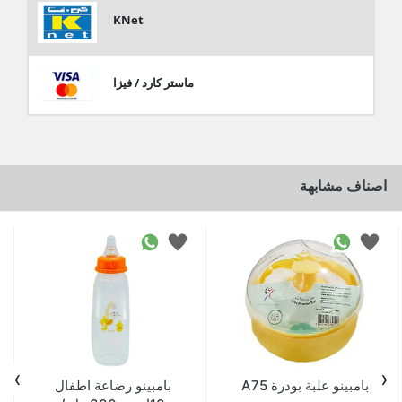
KNet
ماستر كارد / فيزا
اصناف مشابهة
›
‹
بامبينو علبة بودرة A75
بامبينو رضاعة اطفال