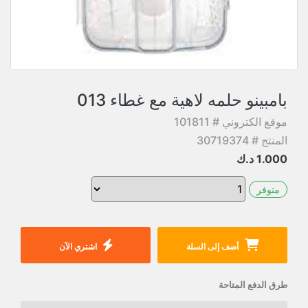
بامبينو حلمه لاهية مع غطاء 013
موقع الكتروني # 101811
المنتج # 30719374
1.000
د.ك
متوفر
أضف إلى السلة
اشتري الآن
طرق الدفع المتاحة