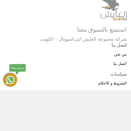
استمتع بالتسوق معنا
شركة مجموعة العايش انترناشيونال - الكويت
اتصل بنا
من نحن
أتصل بنا
دردش معنا
سياسات
الشروط و الأحكام
سياسة خاصة
حقوق النشر © 2025 مجموعة العايش انترناشيونال . كل
®
الحقوق محفوظة.
العايش