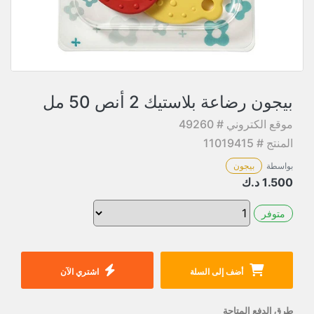
بيجون رضاعة بلاستيك 2 أنص 50 مل
موقع الكتروني # 49260
المنتج # 11019415
بواسطة
بيجون
1.500
د.ك
متوفر
أضف إلى السلة
اشتري الآن
طرق الدفع المتاحة