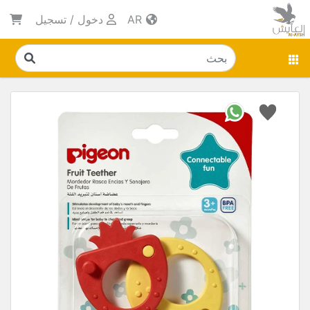
AR
دخول
/
تسجيل