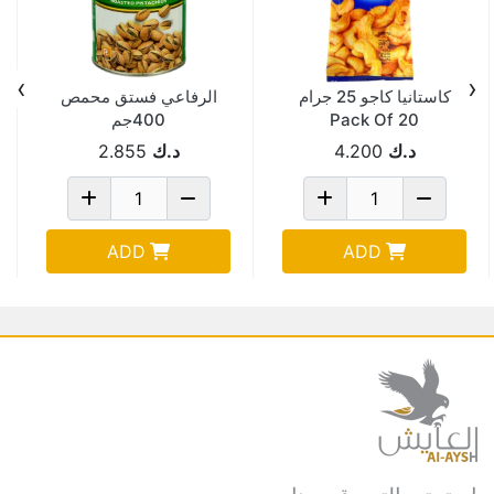
›
‹
كاستانيا كاجو 25 جرام
الرفاعي فستق محمص
Pack Of 20
400جم
د.ك
4.200
د.ك
2.855
ADD
ADD