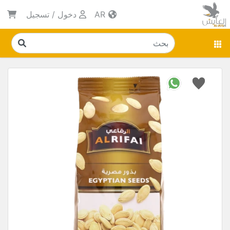
AR
دخول
/
تسجيل