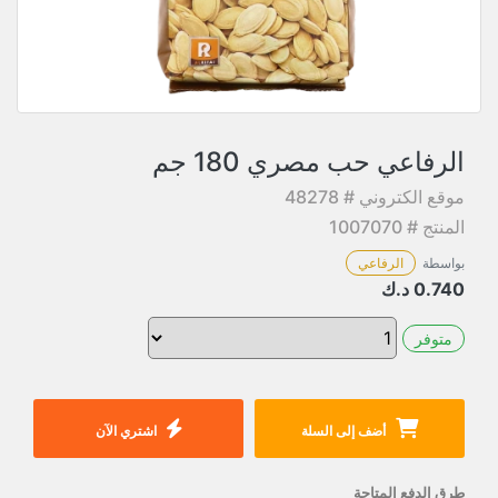
الرفاعي حب مصري 180 جم
موقع الكتروني # 48278
المنتج # 1007070
بواسطة
الرفاعي
0.740
د.ك
متوفر
أضف إلى السلة
اشتري الآن
طرق الدفع المتاحة