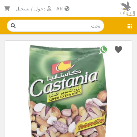
AR
دخول
/
تسجيل