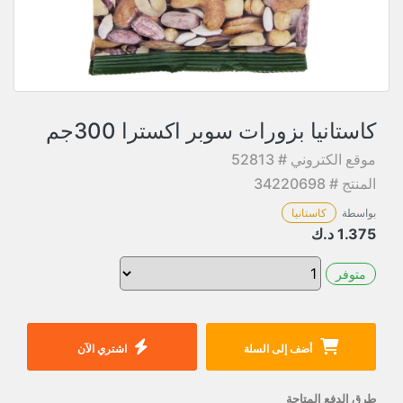
كاستانيا بزورات سوبر اكسترا 300جم
موقع الكتروني # 52813
المنتج # 34220698
بواسطة
كاستانيا
1.375
د.ك
متوفر
أضف إلى السلة
اشتري الآن
طرق الدفع المتاحة