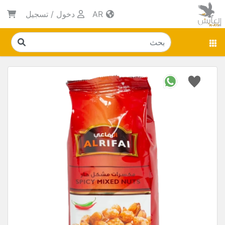
AR
دخول
/
تسجيل