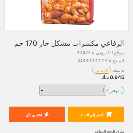
الرفاعي مكسرات مشكل حار 170 جم
موقع الكتروني # 32473
المنتج # 4000000003
بواسطة
الرفاعي
0.945
د.ك
متوفر
أضف إلى السلة
اشتري الآن
طرق الدفع المتاحة