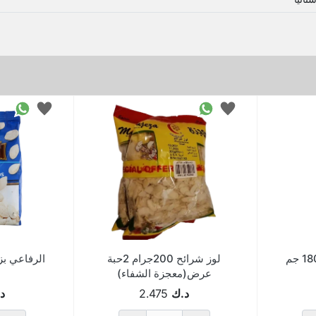
لوز شرائح 200جرام 2حبة
الرفاعي بزر ا
عرض(معجزة الشفاء)
د.ك
2.475
د