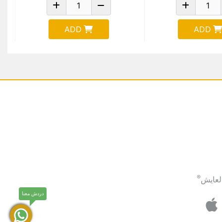
ADD
ADD
®
لعايش
دردش معنا