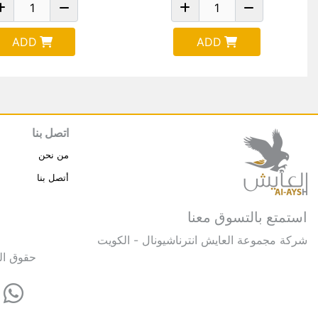
ADD
ADD
اتصل بنا
من نحن
أتصل بنا
استمتع بالتسوق معنا
شركة مجموعة العايش انترناشيونال - الكويت
حقوق النشر © 2025 مجموعة العايش 