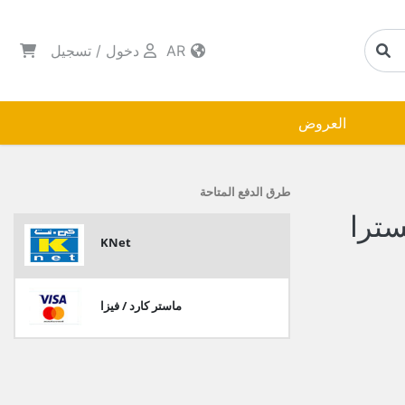
AR
دخول
/
تسجيل
العروض
طرق الدفع المتاحة
سترا
KNet
ماستر كارد / فيزا