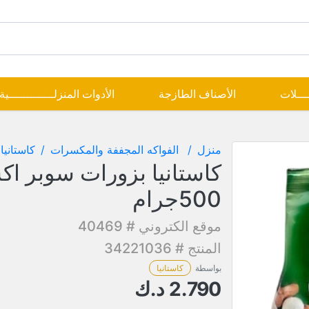
ــــلات
الأصناف الطازجة
الأدوات المنزلـــــــــــــية
منزل
الفواكه المجففة والمكسرات
كاستانيا
كاستانيا بزورات سوبر اك
500جرام
موقع الكتروني # 40469
المنتج # 34221036
بواسطة
كاستانيا
2.790
د.ك