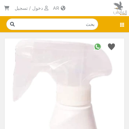
AR
دخول
/
تسجيل