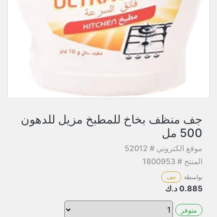
جف منظف بخاخ للمطبخ مزيل للدهون
500 مل
موقع الكتروني # 52012
المنتج # 1800953
بواسطة
جف
0.885
د.ك
متوفر