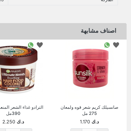
اصناف مشابهة
صانسيلك كريم شعر قوه ولمعان
الترادو غذاء الشعر المنع
275 مل
390مل
د.ك
1.170
د.ك
2.250