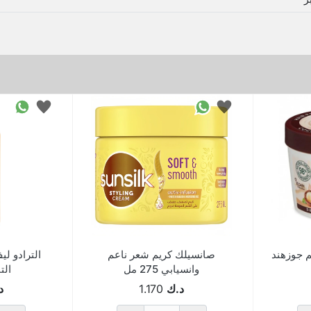
م جوزهند
صانسيلك كريم شعر ناعم
الترادو ل
وانسيابي 275 مل
التال
د.ك
1.170
د