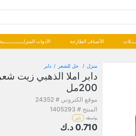
ــــلات
الأصناف الطازجة
الأدوات المنزلـــــــــــــية
منزل
جل للشعر
دابر
دابر املا الذهبي زيت شعر
200مل
موقع الكتروني # 24352
المنتج # 1405293
بواسطة
دابر
0.710
د.ك