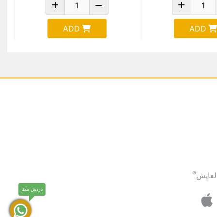
ADD
ADD
®
لعايش
دردش معنا