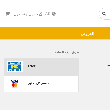
AR
دخول
/
تسجيل
العروض
طرق الدفع المتاحة
KNet
ماستر كارد / فيزا