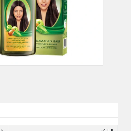
الماركة
داب