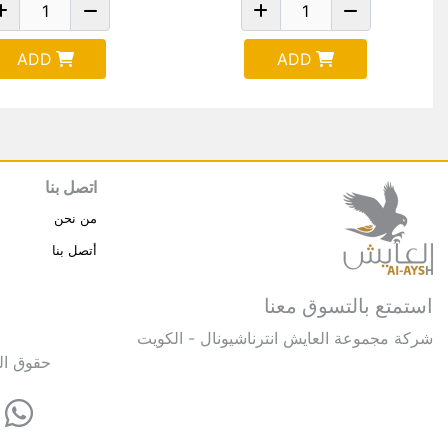
ADD
ADD
اتصل بنا
من نحن
أتصل بنا
استمتع بالتسوق معنا
شركة مجموعة العايش انترناشيونال - الكويت
حقوق النشر © 2025 مجموعة العايش 