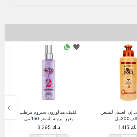
يف إن العسل للشعر
الفيف هيالورون سيروم مرطب
ف200مل
يعزز مرونة الشعر 150 مل
.ك
1.415
د.ك
3.295