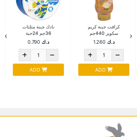
كرافت جبنة كريم
نادك جبنة مثلثات
سكويز 440جم
36جم 24حبة
›
‹
د.ك
1.260
د.ك
0.790
ADD
ADD