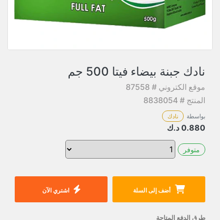
نادك جبنة بيضاء فيتا 500 جم
موقع الكتروني # 87558
المنتج # 8838054
بواسطة
نادك
0.880
د.ك
متوفر
أضف إلى السلة
اشتري الآن
طرق الدفع المتاحة