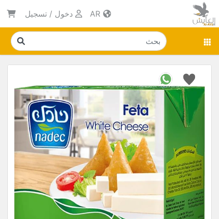
AR
دخول
/
تسجيل