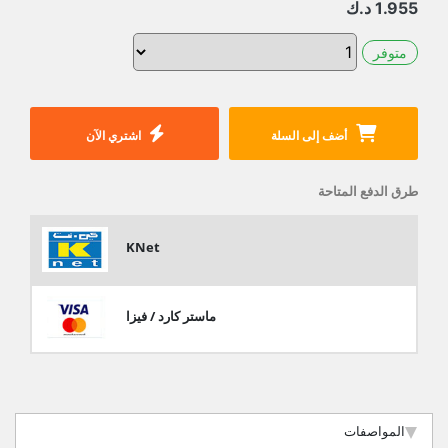
1.955
د.ك
متوفر
أضف إلى السلة
اشتري الآن
طرق الدفع المتاحة
KNet
ماستر كارد / فيزا
المواصفات