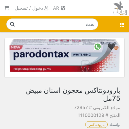
AR
دخول
/
تسجيل
بارودونتاكس معجون اسنان مبيض
75مل
موقع الكتروني # 72957
المنتج # 1110000129
بواسطة
بارودنتاكس