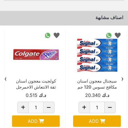
اصناف مشابهة
›
‹
سيجنال معجون اسنان
كولجيت معجون اسنان
مكافح تسوس 120 جم
ثقة الانتعاش الاحمرجل
4 حبة Pack Of 12
125 مل
د.ك
20.340
د.ك
0.515
ADD
ADD