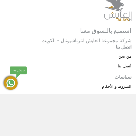
استمتع بالتسوق معنا
شركة مجموعة العايش انترناشيونال - الكويت
اتصل بنا
من نحن
أتصل بنا
دردش معنا
سياسات
الشروط و الأحكام
سياسة خاصة
حقوق النشر © 2025 مجموعة العايش انترناشيونال . كل
®
الحقوق محفوظة.
العايش