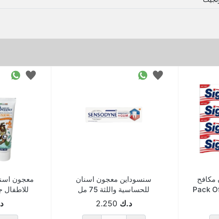
مكافح
سنسوداين معجون اسنان
معجون اسنان
وس 120 جم 4 حبة Pack Of
للحساسية واللثة 75 مل
للاطفال جوني
د.ك
2.250
د