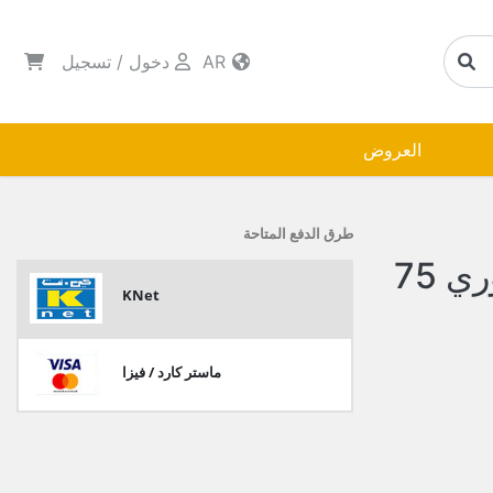
AR
دخول
/
تسجيل
العروض
طرق الدفع المتاحة
كولجيت معجون اوبتك فوري 75
KNet
ماستر كارد / فيزا