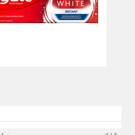
الماركة
كو