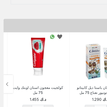
 باستا ديل كابيتانو
كولجيت معجون اسنان اوبتك وايت
ور نعناع 75 مل
75 مل
.ك
1.290
د.ك
1.455