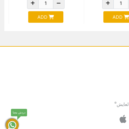
ADD
ADD
®
لعايش
دردش معنا