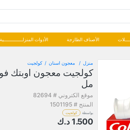
ــــلات
الأصناف الطازجة
الأدوات المنزلـــــــــــــية
منزل
معجون اسنان
كولجيت
مل
موقع الكتروني # 82694
المنتج # 1501195
بواسطة
كولجيت
1.500
د.ك