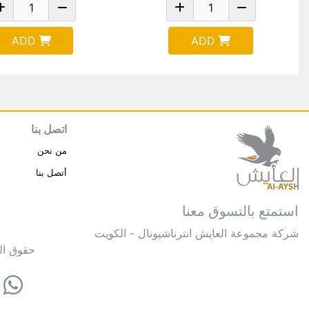
ADD
ADD
اتصل بنا
من نحن
أتصل بنا
استمتع بالتسوق معنا
شركة مجموعة العايش انترناشيونال - الكويت
حقوق النشر © 2025 مجموعة العايش 