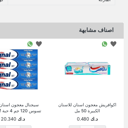
اصناف مشابهة
اكوافريش معجون اسنان للاسنان
سيجنال معجون اسنان 
الكبيرة 50 مل
تس
12
د.ك
0.480
د.ك
20.340