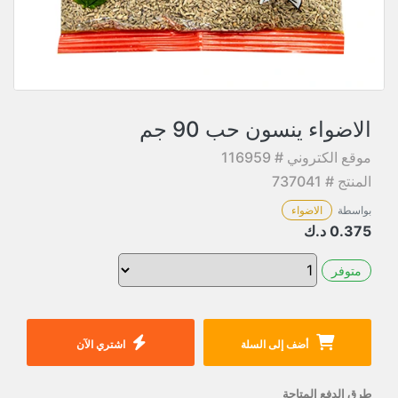
الاضواء ينسون حب 90 جم
موقع الكتروني # 116959
المنتج # 737041
بواسطة
الاضواء
0.375
د.ك
متوفر
أضف إلى السلة
اشتري الآن
طرق الدفع المتاحة