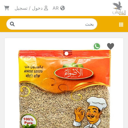
AR
دخول
/
تسجيل