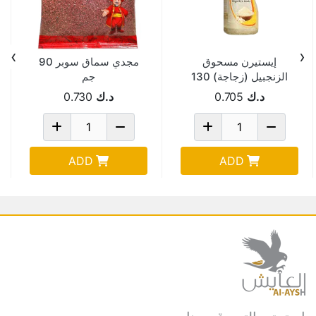
›
‹
إيستيرن مسحوق
مجدي سماق سوبر 90
الزنجبيل (زجاجة) 130
جم
جم
د.ك
0.705
د.ك
0.730
ADD
ADD