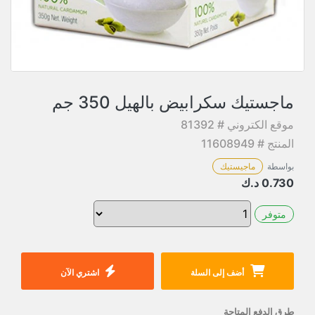
ماجستيك سكرابيض بالهيل 350 جم
موقع الكتروني # 81392
المنتج # 11608949
بواسطة
ماجيستيك
0.730
د.ك
متوفر
أضف إلى السلة
اشتري الآن
طرق الدفع المتاحة