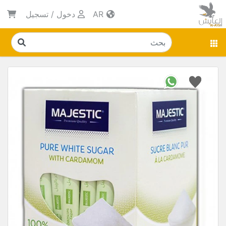
AR
دخول
/
تسجيل