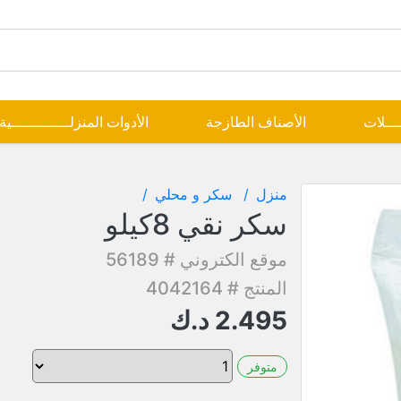
ــــلات
الأصناف الطازجة
الأدوات المنزلـــــــــــــية
منزل
سكر و محلي
سكر نقي 8كيلو
موقع الكتروني # 56189
المنتج # 4042164
2.495
د.ك
متوفر