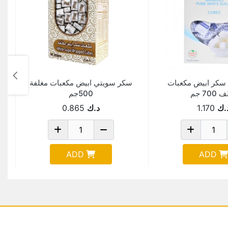
سكر ابيض مكعبات
سكر سويتي ابيض مكعبات مغلفة
ت
700 جم
500جم
.ك
1.170
د.ك
0.865
ADD
ADD