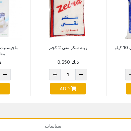
و
زينة سكر نقي 2 كجم
ماجيستيك 
مغلف 
د.ك
0.650
د
ADD
سياسات