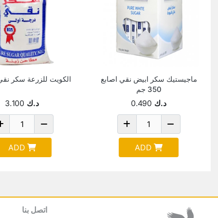
ماجيستيك سكر ابيض نقي اصابع
الكويت للزرعة سكر نقي 10 كيل
350 جم
د.ك
0.490
د.ك
3.100
ADD
ADD
اتصل بنا