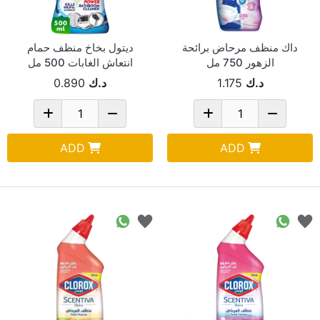
داك منظف مرحاض برائحة
ديتول بخاخ منظف حمام
الزهور 750 مل
انتعاش الغابات 500 مل
د.ك
1.175
د.ك
0.890
ADD
ADD