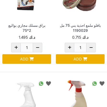
بافلو ملمع احذية بني 75 مل
براق مسلك مجاري بواليع
2*75
1190029
د.ك
0.715
د.ك
1.495
ADD
ADD