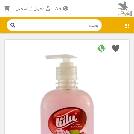
AR
دخول
/
تسجيل