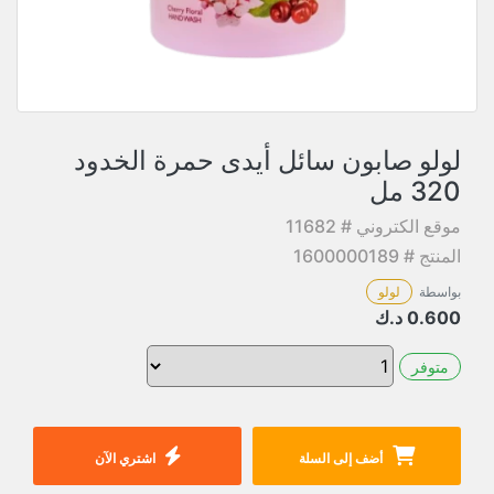
لولو صابون سائل أيدى حمرة الخدود
320 مل
موقع الكتروني # 11682
المنتج # 1600000189
بواسطة
لولو
0.600
د.ك
متوفر
أضف إلى السلة
اشتري الآن