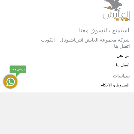
استمتع بالتسوق معنا
شركة مجموعة العايش انترناشيونال - الكويت
اتصل بنا
من نحن
أتصل بنا
دردش معنا
سياسات
الشروط و الأحكام
سياسة خاصة
حقوق النشر © 2025 مجموعة العايش انترناشيونال . كل
®
الحقوق محفوظة.
العايش