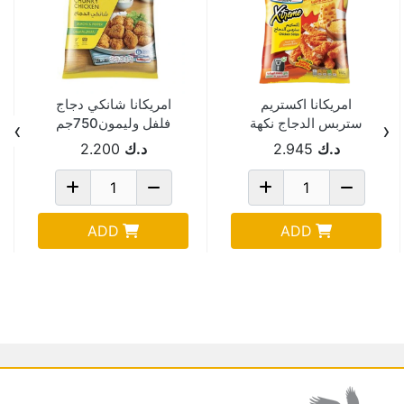
امريكانا اكستريم
امريكانا شانكي دجاج
ستربس الدجاج نكهة
فلفل وليمون750جم
›
‹
الجبنة 700 جم
د.ك
2.945
د.ك
2.200
ADD
ADD