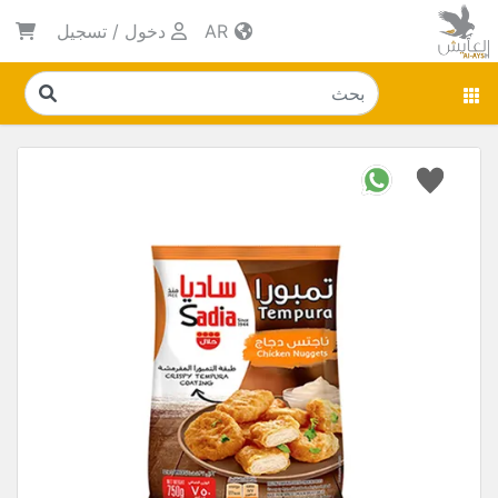
AR
دخول
/
تسجيل