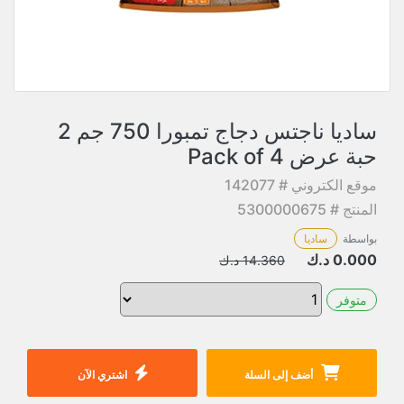
ساديا ناجتس دجاج تمبورا 750 جم 2
حبة عرض Pack of 4
موقع الكتروني # 142077
المنتج # 5300000675
بواسطة
ساديا
0.000
د.ك
14.360
د.ك
متوفر
أضف إلى السلة
اشتري الآن