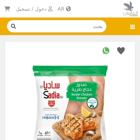
AR
دخول
/
تسجيل