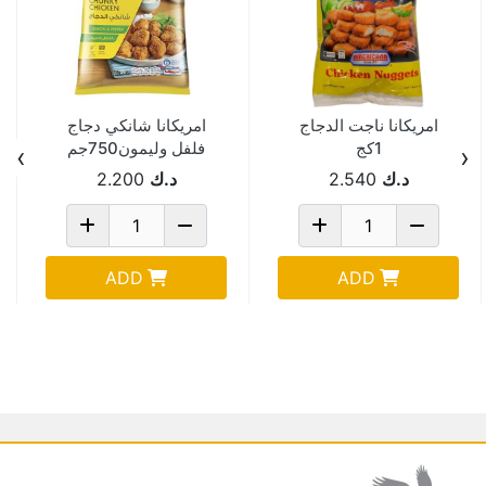
امريكانا ناجت الدجاج
امريكانا شانكي دجاج
1كج
فلفل وليمون750جم
›
‹
د.ك
2.540
د.ك
2.200
ADD
ADD