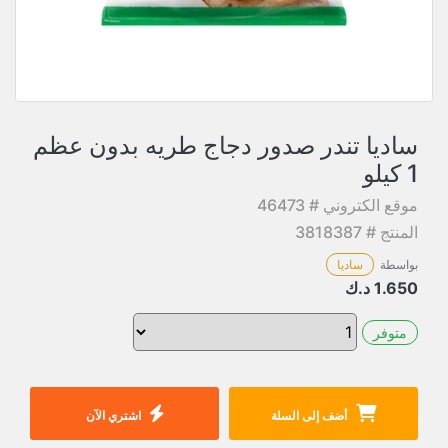
ساديا تندر صدور دجاج طريه بدون عظم
1 كيلو
موقع الكتروني # 46473
المنتج # 3818387
بواسطة
ساديا
1.650
د.ك
متوفر
أضف إلى السلة
اشتري الآن